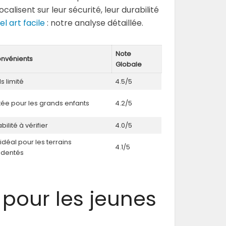
calisent sur leur sécurité, leur durabilité
l art facile
: notre analyse détaillée.
Note
onvénients
Globale
s limité
4.5/5
tée pour les grands enfants
4.2/5
bilité à vérifier
4.0/5
idéal pour les terrains
4.1/5
identés
 pour les jeunes