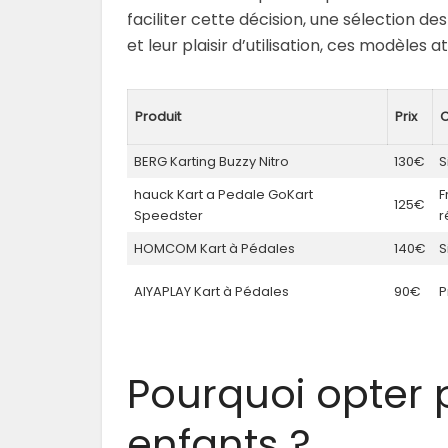
faciliter cette décision, une sélection des
et leur plaisir d’utilisation, ces modèles
Produit
Prix
C
BERG Karting Buzzy Nitro
130€
S
hauck Kart a Pedale GoKart
F
125€
Speedster
r
HOMCOM Kart à Pédales
140€
S
AIYAPLAY Kart à Pédales
90€
P
Pourquoi opter 
enfants ?