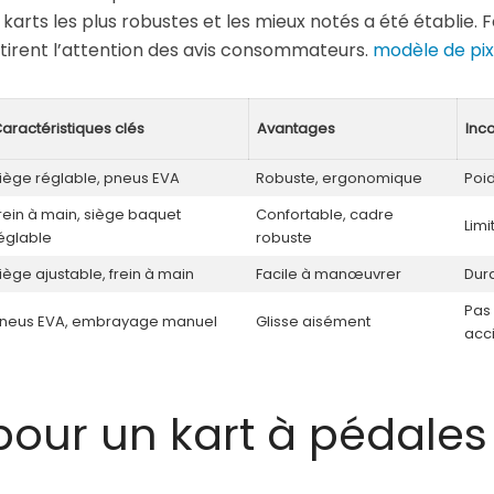
 karts les plus robustes et les mieux notés a été établie. Fo
 attirent l’attention des avis consommateurs.
modèle de pixe
aractéristiques clés
Avantages
Inc
iège réglable, pneus EVA
Robuste, ergonomique
Poid
rein à main, siège baquet
Confortable, cadre
Limi
églable
robuste
iège ajustable, frein à main
Facile à manœuvrer
Dura
Pas 
neus EVA, embrayage manuel
Glisse aisément
acc
pour un kart à pédales