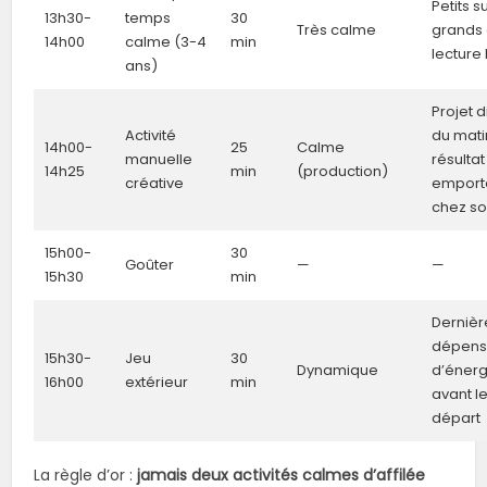
Petits s
13h30-
temps
30
Très calme
grands
14h00
calme (3-4
min
lecture 
ans)
Projet d
Activité
du mati
14h00-
25
Calme
manuelle
résultat
14h25
min
(production)
créative
emport
chez so
15h00-
30
Goûter
—
—
15h30
min
Dernièr
dépen
15h30-
Jeu
30
Dynamique
d’énerg
16h00
extérieur
min
avant l
départ
La règle d’or :
jamais deux activités calmes d’affilée