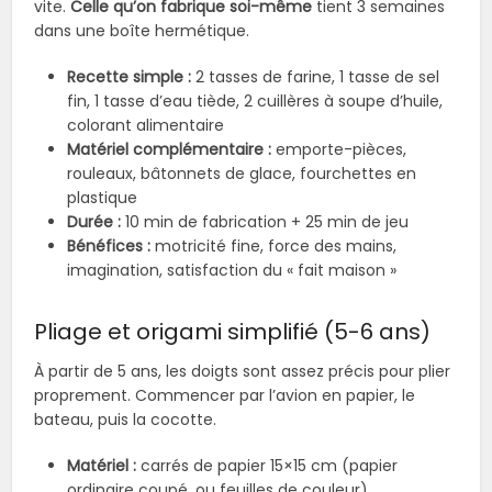
vite.
Celle qu’on fabrique soi-même
tient 3 semaines
dans une boîte hermétique.
Recette simple :
2 tasses de farine, 1 tasse de sel
fin, 1 tasse d’eau tiède, 2 cuillères à soupe d’huile,
colorant alimentaire
Matériel complémentaire :
emporte-pièces,
rouleaux, bâtonnets de glace, fourchettes en
plastique
Durée :
10 min de fabrication + 25 min de jeu
Bénéfices :
motricité fine, force des mains,
imagination, satisfaction du « fait maison »
Pliage et origami simplifié (5-6 ans)
À partir de 5 ans, les doigts sont assez précis pour plier
proprement. Commencer par l’avion en papier, le
bateau, puis la cocotte.
Matériel :
carrés de papier 15×15 cm (papier
ordinaire coupé, ou feuilles de couleur)