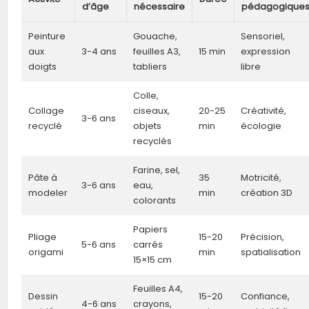
d’âge
nécessaire
pédagogique
Peinture
Gouache,
Sensoriel,
aux
3-4 ans
feuilles A3,
15 min
expression
doigts
tabliers
libre
Colle,
Collage
ciseaux,
20-25
Créativité,
3-6 ans
recyclé
objets
min
écologie
recyclés
Farine, sel,
Pâte à
35
Motricité,
3-6 ans
eau,
modeler
min
création 3D
colorants
Papiers
Pliage
15-20
Précision,
5-6 ans
carrés
origami
min
spatialisation
15×15 cm
Feuilles A4,
Dessin
15-20
Confiance,
4-6 ans
crayons,