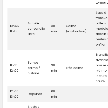
temps 
Bacs à
transva
Activité
pâte à
10h45-
30
Calme
sensorielle
modele
11h15
min
(exploration)
libre
dessin l
perles 
enfiler
Transiti
avant l
Temps
11h30-
30
baisse 
calme /
Très calme
12h00
min
rythme,
histoire
lecture 
haute
12h00-
60
Déjeuner
—
—
13h00
min
Sieste /