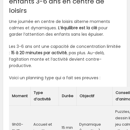
enfants 3-6 ans en centre de
loisirs
Une journée en centre de loisirs alterne moments
calmes et dynamiques.
L’équilibre est la clé
pour
garder l’attention des enfants sans les épuiser.
Les 3-6 ans ont une capacité de concentration limitée
:
15 à 20 minutes par activité
, pas plus. Au-delà,
l’agitation monte et l’activité devient contre-
productive.
Voici un planning type qui a fait ses preuves :
Type
Conseil
Moment
Durée
Objectif
d’activité
d’anima
Puzzles
dessin l
9h00-
Accueil et
Dynamique
jeu cal
15 min