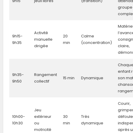
9h15
jeux libres
(transition)
attenda
groupe
comple
Matériel
Activité
l’avanc
9h15-
20
Calme
manuelle
consig
9h35
min
(concentration)
dirigée
claire,
démons
Chaqu
enfant 
9h35-
Rangement
15 min
Dynamique
son mat
9h50
collectif
chanso
rangem
Courir,
Jeu
grimper
10h00-
extérieur
30
Très
défoule
10h30
ou
min
dynamique
indispe
motricité
après u